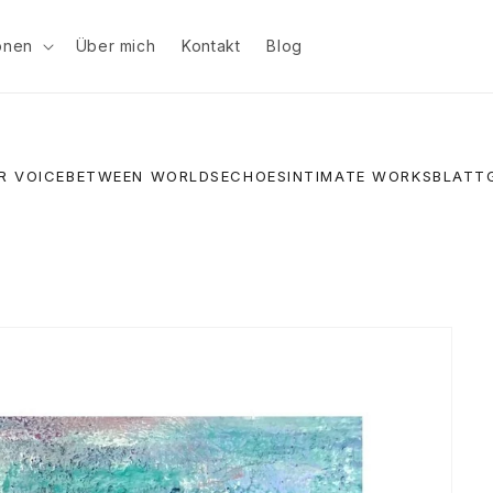
ionen
Über mich
Kontakt
Blog
R VOICE
BETWEEN WORLDS
ECHOES
INTIMATE WORKS
BLATT