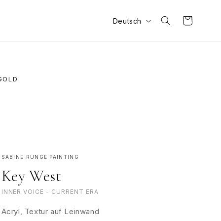
S
Warenkorb
Deutsch
p
r
a
c
GOLD
h
e
SABINE RUNGE PAINTING
Key West
INNER VOICE - CURRENT ERA
Acryl, Textur auf Leinwand